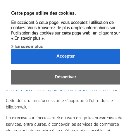
BMW Bilia
Cette page utilise des cookies.
En accédant à cette page, vous acceptez l’utilisation de
cookies. Vous trouverez de plus amples informations sur
l’utilisation des cookies sur cette page web, en cliquant sur
« En savoir plus ».
En savoir plus
DÉCLARATION D’ACCESSIBILITÉ.
Accepter
Bilia
(ci-après dénommée « Partenaire BMW ») conçoit son site
web pour qu’il soit accessible conformément aux dispositions de
la «
loi Luxembourgeoise sur l’accessibilité du web
,
Désactiver
implémentant
la Directive Européenne relative aux exigences en
matière d’accessibilité applicables aux produits et services
».
Cette déclaration d’accessibilité s’applique à l’offre du site
bilia
.bmw.lu
.
La directive sur l’accessibilité du web oblige les prestataires de
services, entre autres, à concevoir les services de commerce
électronique de manière à ce qu’ils soient accessibles et