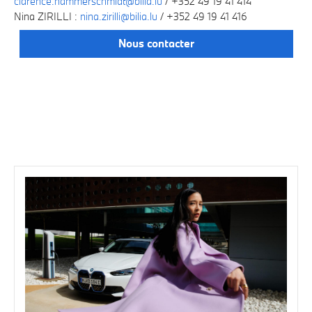
clarence.hammerschmidt@bilia.lu
/ +352 49 19 41 414
Nina ZIRILLI :
nina.zirilli@bilia.lu
/ +352 49 19 41 416
Nous contacter