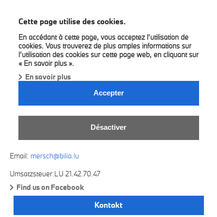
BMW Bilia Luxembourg
Cette page utilise des cookies.
En accédant à cette page, vous acceptez l’utilisation de
cookies. Vous trouverez de plus amples informations sur
l’utilisation des cookies sur cette page web, en cliquant sur
« En savoir plus ».
En savoir plus
BILIA MERSCH.
Accepter
21, rue de la Gare
L-7535 Mersch
Désactiver
Telefon:(+352) 329 111 - 211
Fax:(+352) 32 85 81
Email:
mersch@bilia.lu
Umsatzsteuer:LU 21.42.70.47
Find us on Facebook
Kontakt